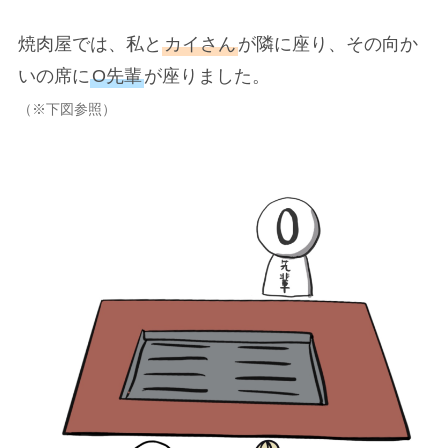
焼肉屋では、私と
カイさん
が隣に座り、その向か
いの席に
O先輩
が座りました。
（
※
下図参照）